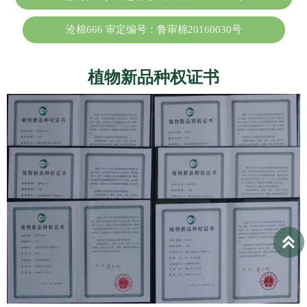
沧棉666 审定编号：鲁审棉20160030号
植物新品种权证书
