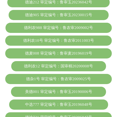
德迪212 审定编号：鲁审玉20236042号
德迪905 审定编号：鲁审玉20230015号
德利农988 审定编号：鲁农审2009002号
德利农10号 审定编号：鲁农审2011003号
德麦008 审定编号：鲁审麦20196019号
德利农12 审定编号：国审棉20200008号
德杂1号 审定编号：鲁农审2009025号
美德001 审定编号：鲁审玉20190006号
中选777 审定编号：鲁审玉20196048号