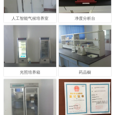
人工智能气候培养室
净度分析台
光照培养箱
药品橱