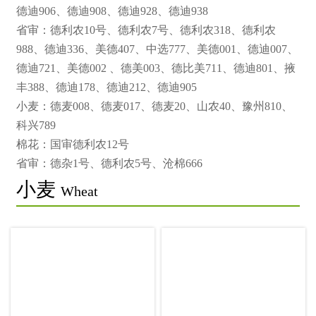
德迪906、德迪908、德迪928、德迪938
省审：德利农10号、德利农7号、德利农318、德利农
988、德迪336、美德407、中选777、美德001、德迪007、
德迪721、美德002 、德美003、德比美711、德迪801、掖
丰388、德迪178、德迪212、德迪905
小麦：德麦008、德麦017、德麦20、山农40、豫州810、
科兴789
棉花：国审德利农12号
省审：德杂1号、德利农5号、沧棉666
小麦
Wheat