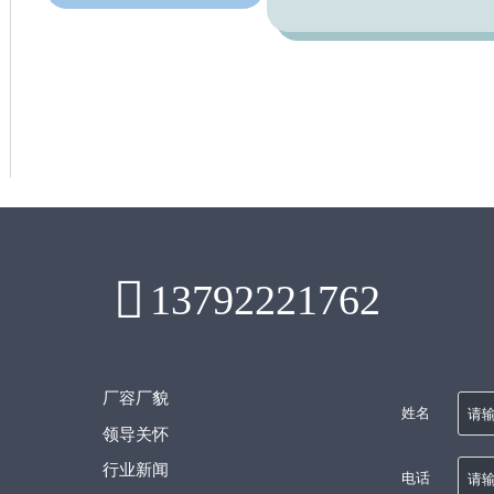

13792221762
厂容厂貌
姓名
领导关怀
行业新闻
电话